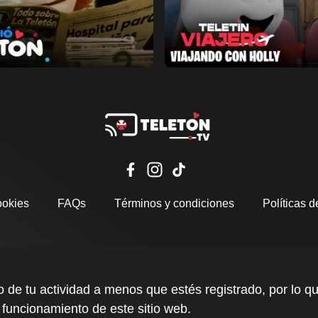
Ver ahora
ir a favoritos
Añadir a favoritos
Página de detalles
ookies
FAQs
Términos y condiciones
Políticas d
to de tu actividad a menos que estés registrado, por l
 funcionamiento de este sitio web.