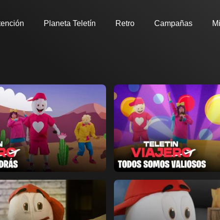
tención
Planeta Teletín
Retro
Campañas
Mi
Ver ahora
ir a favoritos
Añadir a favoritos
Página de detalles