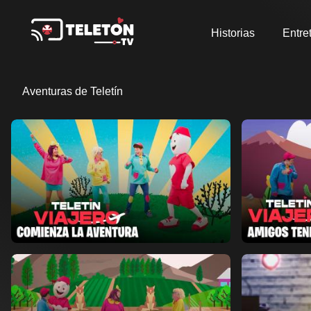
Historias
Entre
Aventuras de Teletín
Ver ahora
Ver ahora
Añadir a favoritos
Añad
Página de detalles