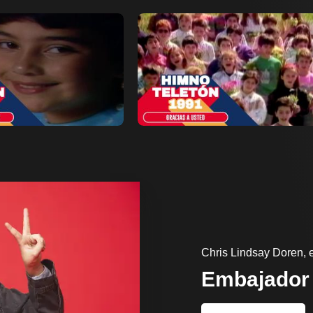
Ver ahora
r a favoritos
Añadir a favoritos
Página de detalles
Pá
Chris Lindsay Doren,
Embajador 