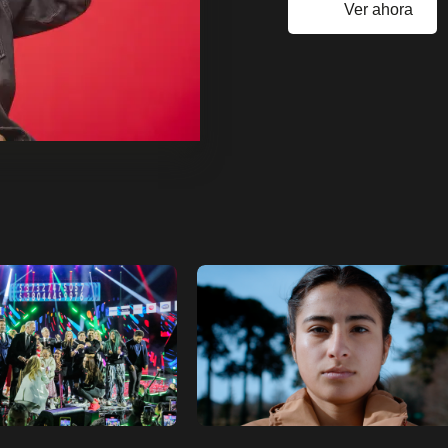
Ver ahora
Ver ahora
r a favoritos
Añadir a favoritos
Página de detalles
Pá