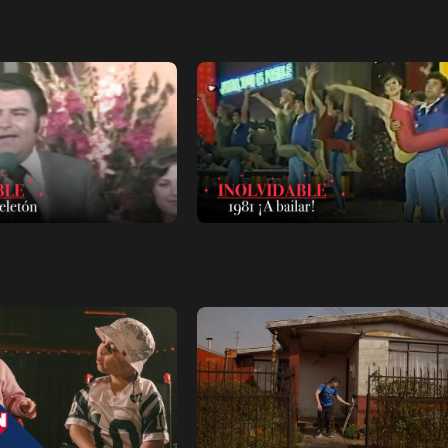
Ver ahora
r a favoritos
Añadir a favoritos
Página de detalles
Pá
Ver ahora
r a favoritos
Añadir a favoritos
Página de detalles
Pá