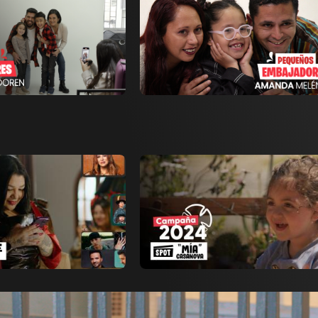
Ver ahora
r a favoritos
Añadir a favoritos
Página de detalles
Pá
Ver ahora
r a favoritos
Añadir a favoritos
Página de detalles
Pá