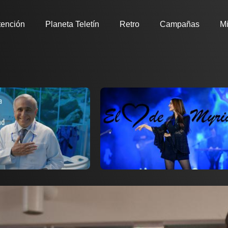
tención
Planeta Teletín
Retro
Campañas
Mi
Ver ahora
r a favoritos
Añadir a favoritos
Página de detalles
Pá