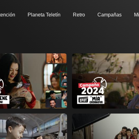
tención
Planeta Teletín
Retro
Campañas
Mi
Ver ahora
ir a favoritos
Añadir a favoritos
Página de detalles