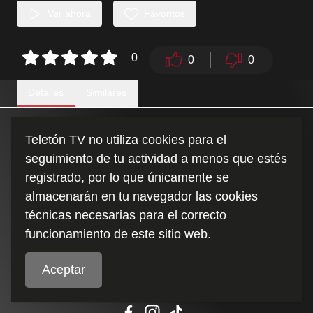
Ver ahora
Favoritos
0
0
0
Detalles
Similares
La Asociación de Bulldogs y Golden Retriever se unen por la
Teletón TV no utiliza cookies para el
campaña Teletón.
seguimiento de tu actividad a menos que estés
registrado, por lo que únicamente se
Duración
:
almacenarán en tu navegador las cookies
2:34
técnicas necesarias para el correcto
funcionamiento de este sitio web.
Aceptar