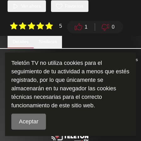
Ver ahora
Favoritos
5
1
0
Detalles
Similares
Hay gente muy talentosa que tiene un gran corazón, y corazones
Teletón TV no utiliza cookies para el
gigantes que tienen un gran talento. Mira esta hermosa
seguimiento de tu actividad a menos que estés
presentación de la Sonora de Tommy Rey y el Coro Teletón, en
2020.
registrado, por lo que únicamente se
almacenarán en tu navegador las cookies
técnicas necesarias para el correcto
Duración
:
6:05
funcionamiento de este sitio web.
Aceptar