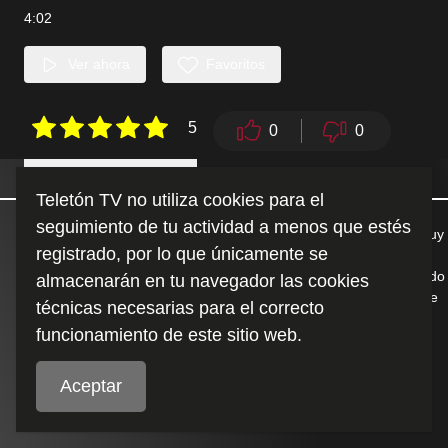
4:02
Ver ahora
Favoritos
5
0
0
Detalles
Similares
Teletón TV no utiliza cookies para el
seguimiento de tu actividad a menos que estés
Conoce la inspiradora historia de Cris, quien llegó a Teletón a muy
registrado, por lo que únicamente se
temprana edad y gracias a su inquebrantable espíritu de lucha y
perseverancia, ha logrado grandes cosas. Descubre cómo ha sido
almacenarán en tu navegador las cookies
su proceso y todas las metas que ha alcanzado hasta hoy. ¡No te
técnicas necesarias para el correcto
lo pierdas! ????
funcionamiento de este sitio web.
Duración
:
Aceptar
4:02