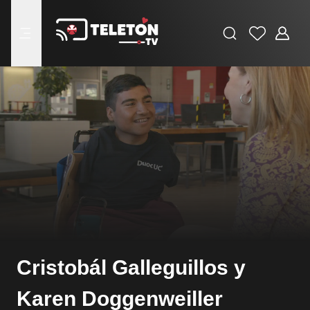
Buscar
Favoritos
Adminis
menu
Cristobál Galleguillos y
Karen Doggenweiller