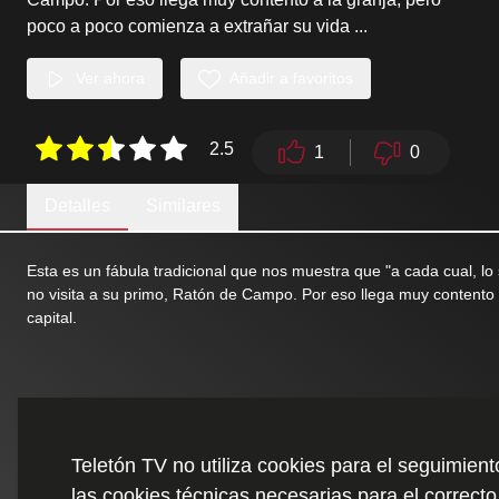
poco a poco comienza a extrañar su vida
...
Ver ahora
Añadir a favoritos
2.5
1
0
Detalles
Similares
Esta es un fábula tradicional que nos muestra que "a cada cual, 
no visita a su primo, Ratón de Campo. Por eso llega muy contento 
capital.
Teletón TV no utiliza cookies para el seguimien
las cookies técnicas necesarias para el correcto