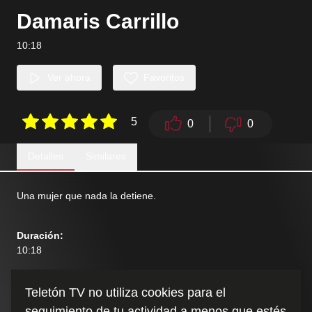
Damaris Carrillo
10:18
Ver ahora
Favoritos
5
0
0
Detalles
Similares
Una mujer que nada la detiene.
Duración
:
10:18
Teletón TV no utiliza cookies para el
seguimiento de tu actividad a menos que estés