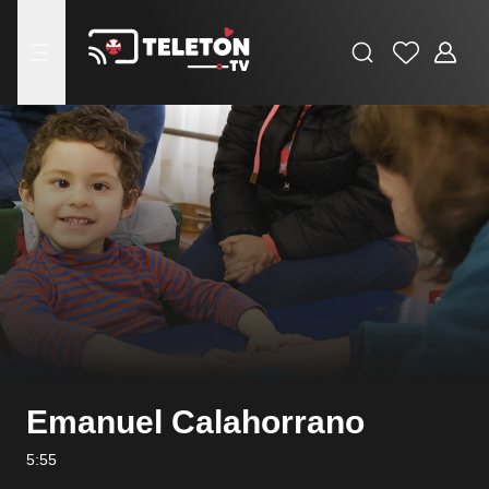
Buscar
Favoritos
Adminis
menu
Emanuel Calahorrano
5:55