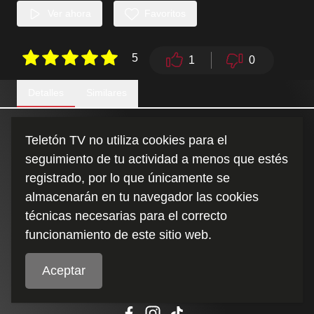
Ver ahora
Favoritos
5
1
0
Detalles
Similares
Un matrimonio ecuatoriano deja todo en su país para poder
Teletón TV no utiliza cookies para el
rehabilitar a su hijo en Teletón.
seguimiento de tu actividad a menos que estés
registrado, por lo que únicamente se
Duración
:
almacenarán en tu navegador las cookies
5:55
técnicas necesarias para el correcto
funcionamiento de este sitio web.
Aceptar