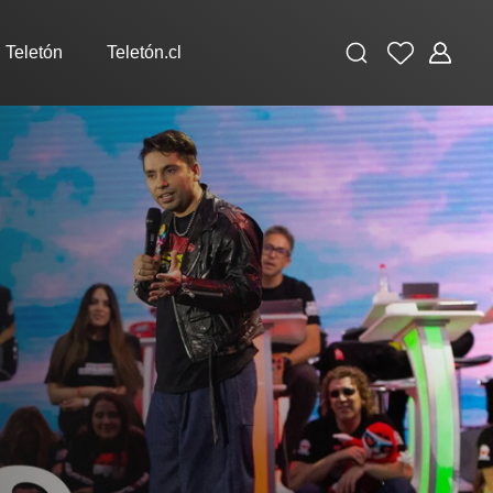
Buscar
Favoritos
Administ
 Teletón
Teletón.cl