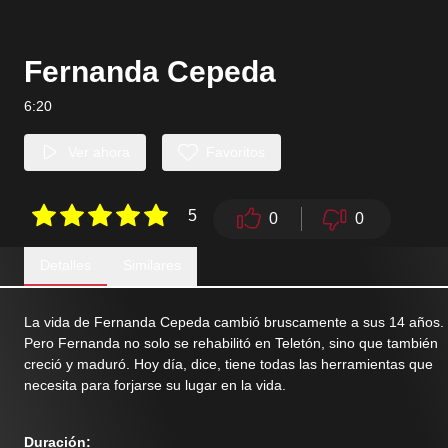
Fernanda Cepeda
6:20
Ver ahora
Favoritos
5
0
0
Detalles
Similares
La vida de Fernanda Cepeda cambió bruscamente a sus 14 años.
Pero Fernanda no solo se rehabilitó en Teletón, sino que también
creció y maduró. Hoy día, dice, tiene todas las herramientas que
necesita para forjarse su lugar en la vida.
Duración
: