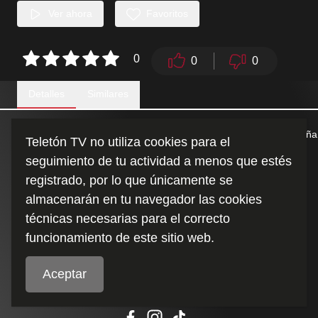
Ver ahora
Favoritos
0
0
0
Detalles
Similares
La gira Teletón se hizo presente por todo Chile para esta campaña
Teletón TV no utiliza cookies para el
2022.
seguimiento de tu actividad a menos que estés
registrado, por lo que únicamente se
Duración
:
almacenarán en tu navegador las cookies
1:03
técnicas necesarias para el correcto
funcionamiento de este sitio web.
Aceptar