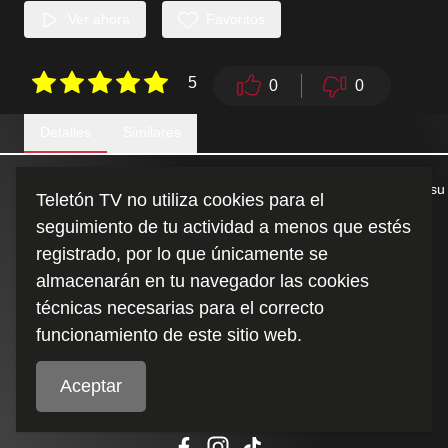
Ver ahora
Favoritos
5
0
0
Detalles
Similares
Esta es la historia del encuentro de dos niños, Guisel y Pablo, y su
Teletón TV no utiliza cookies para el
verdadera amistad.
seguimiento de tu actividad a menos que estés
registrado, por lo que únicamente se
Duración
:
almacenarán en tu navegador las cookies
4:46
técnicas necesarias para el correcto
funcionamiento de este sitio web.
Aceptar