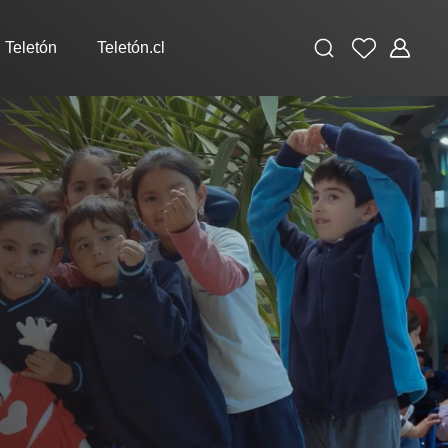
Buscar
Favoritos
Administ
 Teletón
Teletón.cl