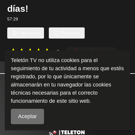
días!
57:29
Ver ahora
Favoritos
5
0
0
Teletón TV no utiliza cookies para el
Detalles
Similares
seguimiento de tu actividad a menos que estés
registrado, por lo que únicamente se
almacenarán en tu navegador las cookies
técnicas necesarias para el correcto
Duración
:
funcionamiento de este sitio web.
57:29
Aceptar