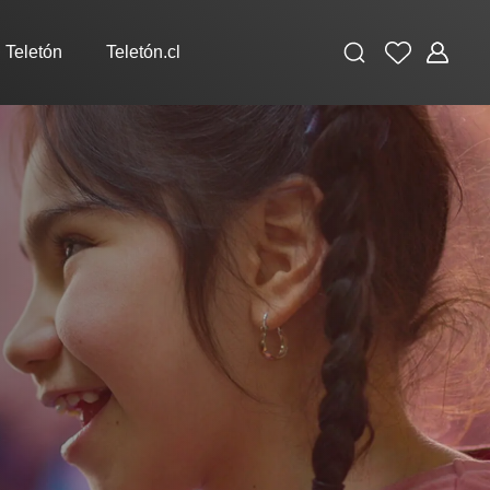
Buscar
Favoritos
Administ
 Teletón
Teletón.cl