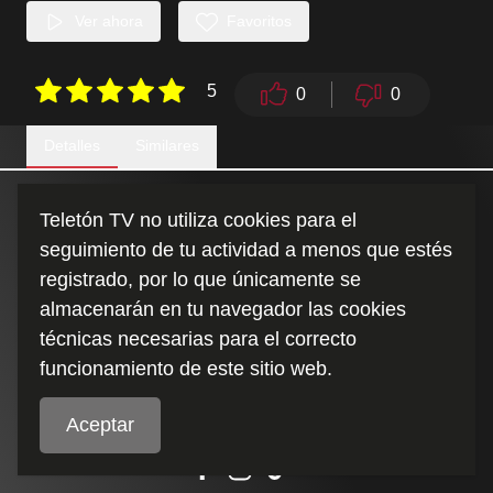
Ver ahora
Favoritos
5
0
0
Detalles
Similares
Cuando la cueca te motiva.
Teletón TV no utiliza cookies para el
seguimiento de tu actividad a menos que estés
Duración
:
registrado, por lo que únicamente se
6:35
almacenarán en tu navegador las cookies
técnicas necesarias para el correcto
funcionamiento de este sitio web.
Aceptar