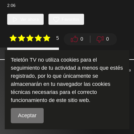
2:06
Ver ahora
Favoritos
5
0
0
Detalles
Similares
Teletón TV no utiliza cookies para el
seguimiento de tu actividad a menos que estés
¿Telepatía entre hermanos? ¡Atención! No te puedes perder este
registrado, por lo que únicamente se
divertido desafío donde pondremos a prueba el poder mental de
estos hermanos gemelos. ¿Pueden realmente leerse la mente?
almacenarán en tu navegador las cookies
¡Te vas a sorprender con el resultado!
técnicas necesarias para el correcto
funcionamiento de este sitio web.
Duración
:
2:06
Aceptar