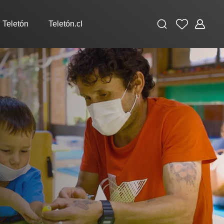
Buscar
Favoritos
Administ
 Teletón
Teletón.cl