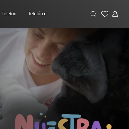
Buscar
Favoritos
Administ
 Teletón
Teletón.cl