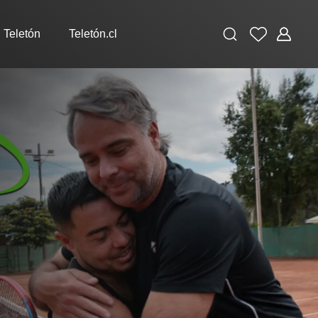
Buscar
Favoritos
Administ
 Teletón
Teletón.cl