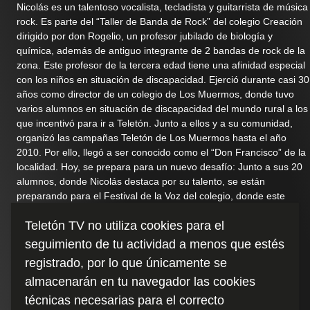
Nicolás es un talentoso vocalista, tecladista y guitarrista de música
rock. Es parte del “Taller de Banda de Rock” del colegio Creación
dirigido por don Rogelio, un profesor jubilado de biología y
química, además de antiguo integrante de 2 bandas de rock de la
zona. ​Este profesor de la tercera edad tiene una afinidad especial
con los niños en situación de discapacidad. Ejerció durante casi 30
años como director de un colegio de Los Muermos, donde tuvo
varios alumnos en situación de discapacidad del mundo rural a los
que incentivó para ir a Teletón. Junto a ellos y a su comunidad,
organizó las campañas Teletón de Los Muermos hasta el año
2010. Por ello, llegó a ser conocido como el “Don Francisco” de la
localidad. Hoy, se prepara para un nuevo desafío: Junto a sus 20
alumnos, donde Nicolás destaca por su talento, se están
preparando para el Festival de la Voz del colegio, donde este
grupo competirá contra bandas de otros establecimientos. Don
Teletón TV no utiliza cookies para el
Rogelio ya les ha enseñado a sus pupilos canciones de Black
Sabath y Guns &amp; Roses.​
seguimiento de tu actividad a menos que estés
registrado, por lo que únicamente se
Duración
:
almacenarán en tu navegador las cookies
7:05
técnicas necesarias para el correcto