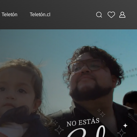
Buscar
Favoritos
Administ
 Teletón
Teletón.cl