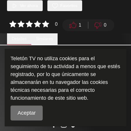
Ver ahora
Favoritos
0
1
0
Detalles
Similares
Una hilarante rutina de nuestra máxima Pamela Leiva.
Teletón TV no utiliza cookies para el
seguimiento de tu actividad a menos que estés
Duración
:
registrado, por lo que únicamente se
14:41
almacenarán en tu navegador las cookies
técnicas necesarias para el correcto
funcionamiento de este sitio web.
Aceptar