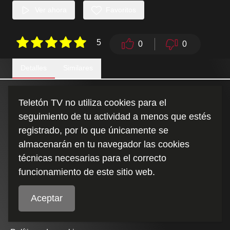
Ver ahora
Favoritos
5
0
0
Detalles
Similares
Teletón TV no utiliza cookies para el
Duración
seguimiento de tu actividad a menos que estés
:
0:34
registrado, por lo que únicamente se
almacenarán en tu navegador las cookies
técnicas necesarias para el correcto
funcionamiento de este sitio web.
Aceptar