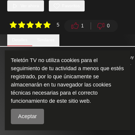
Ver ahora
Favoritos
5
1
0
Detalles
Similares
La historia de Raúl Sandoval es nuestra, con valores que son muy
Teletón TV no utiliza cookies para el
propios de la discapacidad... La fortaleza, solidaridad, inclusión...
seguimiento de tu actividad a menos que estés
La lucha sin descanso por lograr superar la adversidad.
registrado, por lo que únicamente se
almacenarán en tu navegador las cookies
Duración
:
técnicas necesarias para el correcto
9:33
funcionamiento de este sitio web.
Aceptar