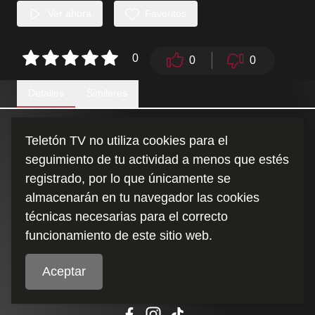
Ver ahora
Favoritos
0
0
0
Detalles
Similares
Un accidente cambia todo para esta familia, pero ellos lograrán
Teletón TV no utiliza cookies para el
salir adelante.
seguimiento de tu actividad a menos que estés
registrado, por lo que únicamente se
Duración
:
almacenarán en tu navegador las cookies
6:49
técnicas necesarias para el correcto
funcionamiento de este sitio web.
Aceptar