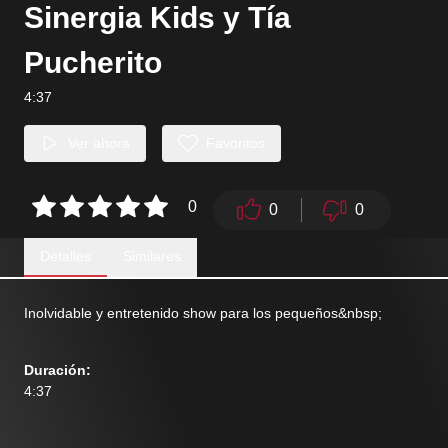
Sinergia Kids y Tía
Pucherito
4:37
Ver ahora
Favoritos
0
0
0
Detalles
Similares
Inolvidable y entretenido show para los pequeños&nbsp;
Duración
:
4:37