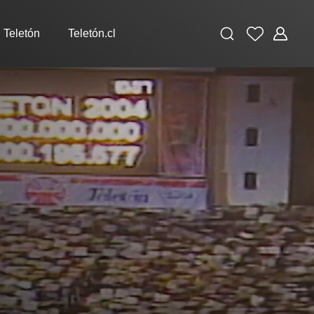
Buscar
Favoritos
Administ
 Teletón
Teletón.cl