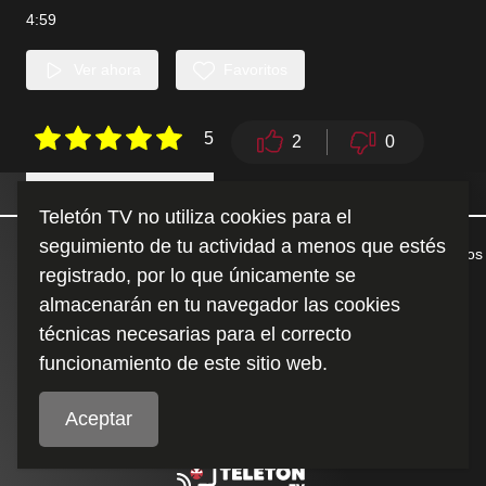
4:59
Ver ahora
Favoritos
5
2
0
Detalles
Similares
Teletón TV no utiliza cookies para el
seguimiento de tu actividad a menos que estés
Teletín junto a sus amigos disfrutan del valle central de Chile y nos
registrado, por lo que únicamente se
enseñan una importante lección.
almacenarán en tu navegador las cookies
técnicas necesarias para el correcto
Duración
:
4:59
funcionamiento de este sitio web.
Aceptar