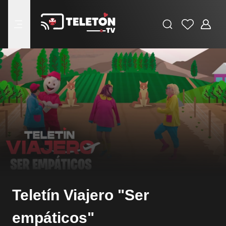
Buscar
Favoritos
Adminis
menu
Teletín Viajero "Ser
empáticos"