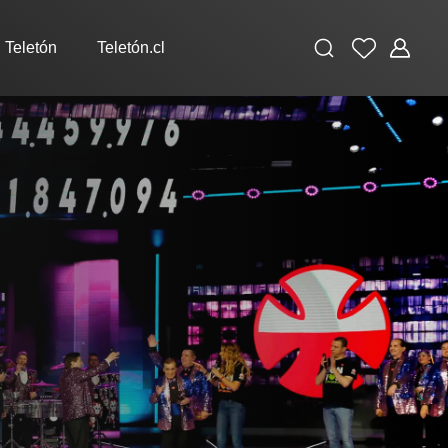
Buscar
Favoritos
Administ
 Teletón
Teletón.cl