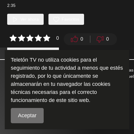
2:35
Ver ahora
Favoritos
0
0
0
Detalles
Similares
Teletón TV no utiliza cookies para el
seguimiento de tu actividad a menos que estés
Conoce la historia de rehabilitación&nbsp; detrás los protagonistas
registrado, por lo que únicamente se
de la película&nbsp; “Corriendo las Olas”.&nbsp; Agustina y Miguel
nos cuentan cómo el trabajo en Teletón les permitió tener la
almacenarán en tu navegador las cookies
capacidad&nbsp; para enfrentar ese desafío.
técnicas necesarias para el correcto
funcionamiento de este sitio web.
Duración
:
2:35
Aceptar